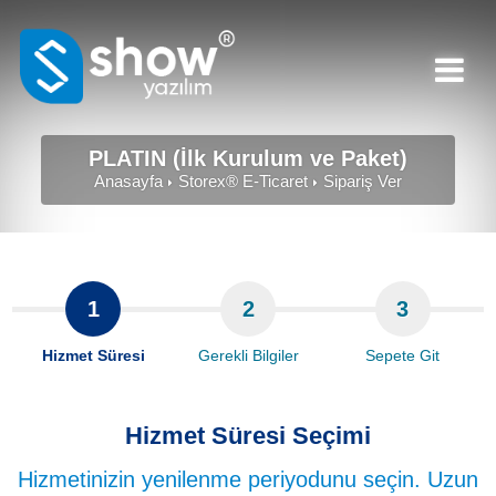
PLATIN (İlk Kurulum ve Paket)
Anasayfa
Storex® E-Ticaret
Sipariş Ver
1
2
3
Hizmet Süresi
Gerekli Bilgiler
Sepete Git
Hizmet Süresi Seçimi
Hizmetinizin yenilenme periyodunu seçin. Uzun