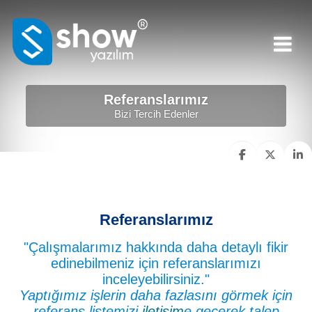
Referanslarımız
Bizi Tercih Edenler
Referanslarımız
"Çalışmalarımız hakkında daha detaylı fikir
edinebilmeniz için referanslarımızı
inceleyebilirsiniz."
Yaptığımız işlerin daha fazlasını görmek için
referans listemizi
iletişim
e geçerek talep