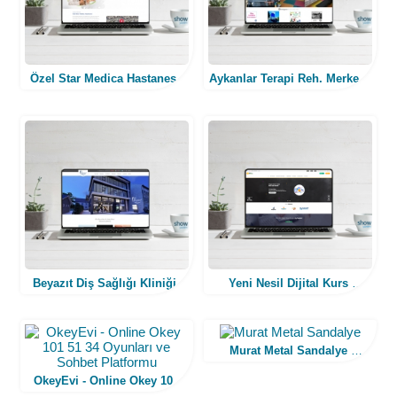
Özel Star Medica Hastanesi
Aykanlar Terapi Reh. Merkezi
(Web Tasarım)
(Web Tasarım)
Beyazıt Diş Sağlığı Kliniği
Yeni Nesil Dijital Kurs
(Web Tasarım)
(Web Tasarım)
Murat Metal Sandalye
(Web Tasarım)
OkeyEvi - Online Okey 101
51...