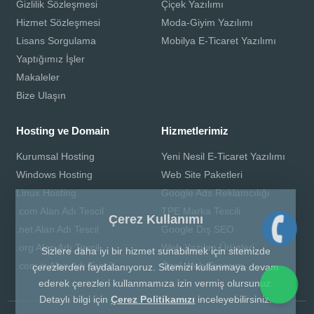
Gizlilik Sözleşmesi
Çiçek Yazılımı
Hizmet Sözleşmesi
Moda-Giyim Yazılımı
Lisans Sorgulama
Mobilya E-Ticaret Yazılımı
Yaptığımız İşler
Makaleler
Bize Ulaşın
Hosting ve Domain
Hizmetlerimiz
Kurumsal Hosting
Yeni Nesil E-Ticaret Yazılımı
Windows Hosting
Web Site Paketleri
Linux Hosting
Google Ads Reklamcılığı
.com Alan Adı Tescil
TPE Marka Tescili
Çerez Kullanımı
.net Alan Adı Tescil
Google Dış SEO
.org Alan Adı Tescil
Web Yazılım Ürünleri
Sizlere daha iyi bir hizmet sunabilmek için sitemizde
.com.tr Alan Adı Tescil
Özel Web Tasarım
çerezlerden faydalanıyoruz. Sitemizi kullanmaya devam
ederek çerezleri kullanmamıza izin vermiş olursunuz.
Detaylı bilgi için
Çerez Politikamızı
inceleyebilirsiniz.