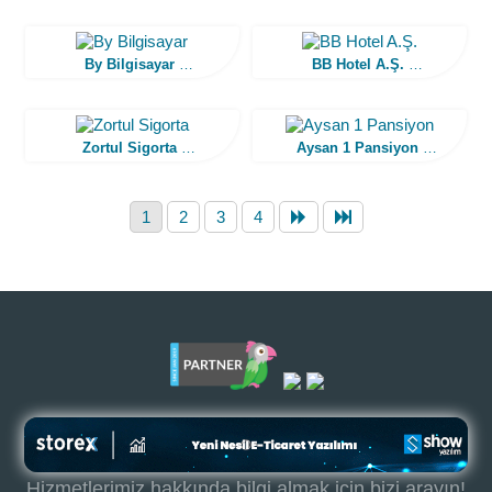
(Web Tasarım)
By Bilgisayar
BB Hotel A.Ş.
(Web Tasarım)
(Web Tasarım)
Zortul Sigorta
Aysan 1 Pansiyon
(E-Ticaret Web Tasarım)
(Web Tasarım)
1
2
3
4
Hizmetlerimiz hakkında bilgi almak için bizi arayın!