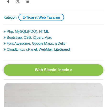
Kategori:
E-Ticaret Web Tasarım
Php, MySQL(PDO), HTML
Bootstrap, CSS, jQuery, Ajax
Font Awesome, Google Maps, jsDelivr
CloudLinux, cPanel, WebMail, LiteSpeed
Web Sitesini İncele