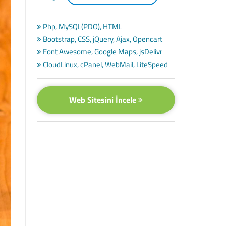
Php, MySQL(PDO), HTML
Bootstrap, CSS, jQuery, Ajax, Opencart
Font Awesome, Google Maps, jsDelivr
CloudLinux, cPanel, WebMail, LiteSpeed
Web Sitesini İncele