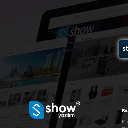
Ba
Müş