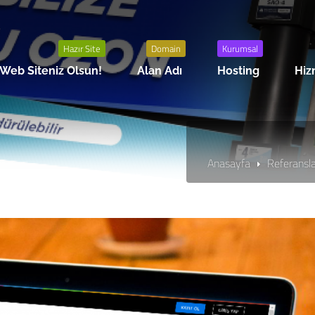
Hazır Site
Domain
Kurumsal
Web Siteniz Olsun!
Alan Adı
Hosting
Hiz
Anasayfa
Referansl