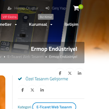
0
Hesap Oluştur
Giriş Yap
VIP Ekstra
Biz Kimiz
metler
Kurumsal
İletişim
Ermop Endüstriyel
ar
E-Ticaret Web Tasarım
Ermop Endüstriyel
Özel Tasarım Geliştirme
Kategori:
E-Ticaret Web Tasarım