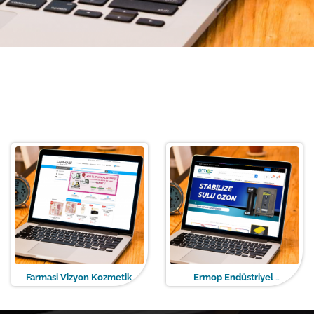
Farmasi Vizyon Kozmetik
Ermop Endüstriyel
(E-Ticaret Web Tasarım)
(E-Ticaret Web Tasarım)