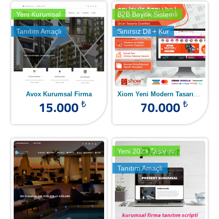
Yeni Kurumsal
B2B Bayilik Sistemli
Tanıtım Amaçlı
Sınırsız Dil + Kur
Avox Kurumsal Firma
Xiom Yeni Modern Tasarımlı
15.000
B2B E-Ticaret Yazılımı
70.000
₺
₺
Yeni 2023 Tasarım
Tanıtım Amaçlı