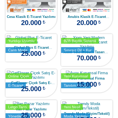
Cesa Klasik E-Ticaret Yazılımı
Anubis Klasik E-Ticaret
20.000
20.000
Yazılımı
₺
₺
Yurtdışı Uyumlu
B2B Bayilik Sistemli
Global Plus E-Ticaret
Canlı Moda
Sınırsız Dil + Kur
25.000
Yazılımı
Xiom Yeni Modern Tasarımlı
₺
B2B E-Ticaret Yazılımı
70.000
₺
Online Çiçek
Yeni Kurumsal
Avox Kurumsal Firma
15.000
GetFlower Çiçek Satış E-
₺
E-Ticaret
Tanıtım Amaçlı
Ticaret Yazılımı
25.000
₺
Letgo Tarzı
Yeni Nesil
İlan Pazar Yazılımı
25.000
Trendy Moda (Giyim/Tekstil)
₺
Yönetilebilir
Moda Yazılımı