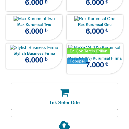
6.000
6.000
₺
₺
Max Kurumsal Two
Rex Kurumsal One
6.000
6.000
₺
₺
En Çok Tercih Edilen
Stylish Business Firma
6.000
MeYa V4 (U9) Kurumsal Firma
₺
Popüper
7.000
₺
Tek Sefer Öde